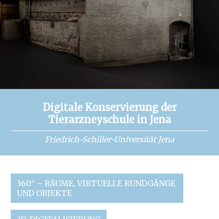
Digitale Konservierung der
Tierarzneyschule in Jena
Friedrich-Schiller-Universität Jena
360° – RÄUME, VIRTUELLE RUNDGÄNGE
UND OBJEKTE