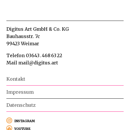
Digitus Art GmbH & Co. KG
Bauhausstr. 7c
99423 Weimar
Telefon 03643 . 468 63 22
Mail
mail@digitus.art
Navigation
Kontakt
überspringen
Impressum
Datenschutz
instagram
youtube