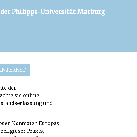
der Philipps-Universität Marburg
 INTERNET
kte der
chte sie online
Bestandserfassung und
iösen Kontexten Europas,
religiöser Praxis,