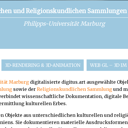
schen und Religionskundlichen Sammlungen 
Philipps-Universität Marburg
3D-RENDERING & 3D-ANIMATION
WEB GL – 3D IM
ität Marburg
digitalisierte
digitus.art
ausgewählte Obje
mlung
sowie der
Religionskundlichen Sammlung
und ma
 verbindet wissenschaftliche Dokumentation, digitale 
rmittlung kulturellen Erbes.
 Objekte aus unterschiedlichen kulturellen und relig
aniens. Sie dokumentieren materielle Ausdrucksformen 